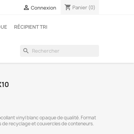
shopping_cart

Panier
(0)
Connexion
QUE
RÉCIPIENT TRI
search
X10
collant vinyl blanc opaque de qualité. Format
rs de recyclage et couvercles de conteneurs.